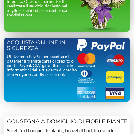
importo. Questo ci permette di
realizzare il servizio richiesto nel
migliore dei modi, con reciproca
soddisfazione.
ACQUISTA ONLINE IN
SICUREZZA
Utilizziamo PayPal per accettare i
pagamenti tramite carta di credito o
conto Paypal. CiÃ² garantisce che le
informazioni della tua carta di credito
non vengono condivise con noi.
CONSEGNA A DOMICILIO DI FIORI E PIANTE
Scegli fra i bouquet, le piante, i mazzi di fiori, le rose o le