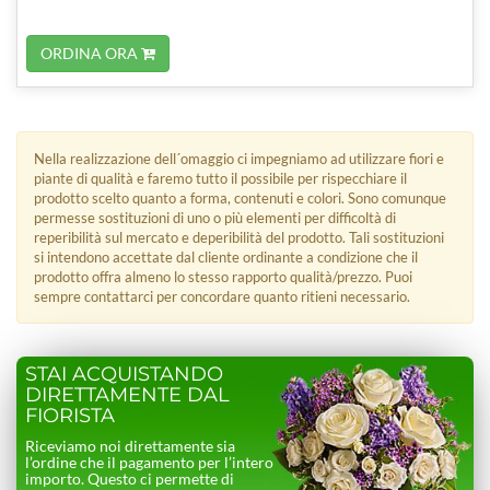
ORDINA ORA
Nella realizzazione dell´omaggio ci impegniamo ad utilizzare fiori e
piante di qualità e faremo tutto il possibile per rispecchiare il
prodotto scelto quanto a forma, contenuti e colori. Sono comunque
permesse sostituzioni di uno o più elementi per difficoltà di
reperibilità sul mercato e deperibilità del prodotto. Tali sostituzioni
si intendono accettate dal cliente ordinante a condizione che il
prodotto offra almeno lo stesso rapporto qualità/prezzo. Puoi
sempre contattarci per concordare quanto ritieni necessario.
STAI ACQUISTANDO
DIRETTAMENTE DAL
FIORISTA
Riceviamo noi direttamente sia
l’ordine che il pagamento per l’intero
importo. Questo ci permette di