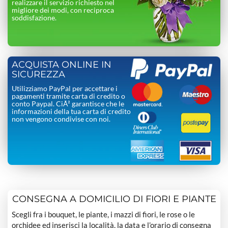
realizzare il servizio richiesto nel
migliore dei modi, con reciproca
soddisfazione.
ACQUISTA ONLINE IN
SICUREZZA
Utilizziamo PayPal per accettare i
pagamenti tramite carta di credito o
conto Paypal. CiÃ² garantisce che le
informazioni della tua carta di credito
non vengono condivise con noi.
CONSEGNA A DOMICILIO DI FIORI E PIANTE
Scegli fra i bouquet, le piante, i mazzi di fiori, le rose o le
orchidee ed inserisci la località, la data e l’orario di consegna