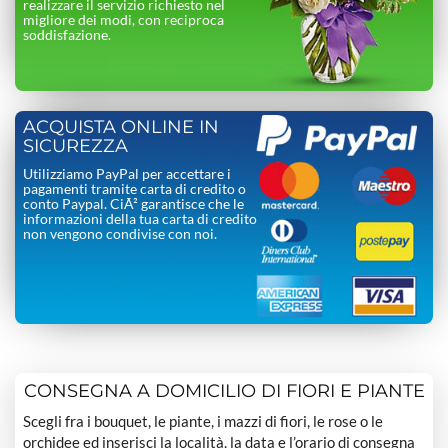
realizzare il servizio richiesto nel
migliore dei modi, con reciproca
soddisfazione.
ACQUISTA ONLINE IN
SICUREZZA
Utilizziamo PayPal per accettare i
pagamenti tramite carta di credito o
conto Paypal. CiÃ² garantisce che le
informazioni della tua carta di credito
non vengono condivise con noi.
CONSEGNA A DOMICILIO DI FIORI E PIANTE
Scegli fra i bouquet, le piante, i mazzi di fiori, le rose o le
orchidee ed inserisci la località, la data e l’orario di consegna