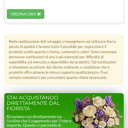
ORDINA ORA
Nella realizzazione dell´omaggio ci impegniamo ad utilizzare fiori e
piante di qualità e faremo tutto il possibile per rispecchiare il
prodotto scelto quanto a forma, contenuti e colori. Sono comunque
permesse sostituzioni di uno o più elementi per difficoltà di
reperibilità sul mercato e deperibilità del prodotto. Tali sostituzioni
si intendono accettate dal cliente ordinante a condizione che il
prodotto offra almeno lo stesso rapporto qualità/prezzo. Puoi
sempre contattarci per concordare quanto ritieni necessario.
STAI ACQUISTANDO
DIRETTAMENTE DAL
FIORISTA
Riceviamo noi direttamente sia
l’ordine che il pagamento per l’intero
importo. Questo ci permette di